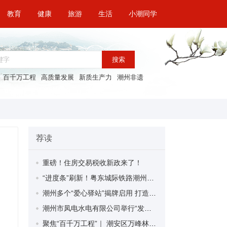
教育
健康
旅游
生活
小潮同学
搜索
百千万工程
高质量发展
新质生产力
潮州非遗
荐读
重磅！住房交易税收新政来了！
“进度条”刷新！粤东城际铁路潮州段首榀箱梁成功架设
潮州多个“爱心驿站”揭牌启用 打造新就业群体的“温暖港湾”
潮州市凤电水电有限公司举行“发挥妇女优势 助力企业高质量发展”主题活动
聚焦“百千万工程”｜ 潮安区万峰林场望京坪村：党群合力齐上阵 绘就乡村新图景