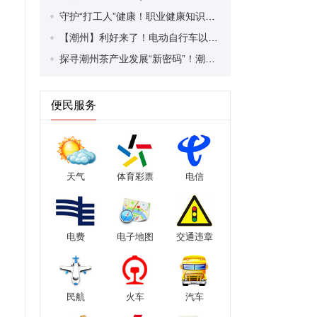
守护“打工人”健康！职业健康知识宣传走进潮安区凤塘镇盛户村
【潮州】利好来了！电动自行车以旧换新补贴条件大幅放宽！
探寻潮州茶产业发展“新密码”！潮州文化大学堂“品‘潮’寻踪”第七期活动举行
便民服务
天气
体育彩票
电信
电费
电子地图
交通违章
民航
火车
汽车