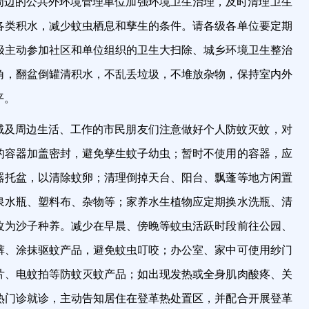
周边的公共外环境管理单位加强环境卫生治理，及时清理卫生
各类积水，减少蚊虫栖息和孳生的条件。请各级各单位要定期
极主动参加社区和单位组织的卫生大扫除、城乡环境卫生整治
角，翻盆倒罐清积水，不乱丢垃圾，不堆放杂物，保持室内外
平。
域及周边生活、工作的市民朋友们注意做好个人防蚊灭蚊，对
的容器加盖密封，避免孳生蚊子幼虫；暂时不使用的容器，应
器托盆，以清除蚊卵；清理倒掉天台、阳台、飘蓬等地方闲置
泉水瓶、塑料布、杂物等；家养水生植物应定期换水洗瓶、清
改为沙子种养。减少在早晨、傍晚等蚊虫活跃时段前往公园、
裤、涂抹驱蚊产品，避免蚊虫叮咬；办公室、家中可使用纱门
片、电蚊拍等防蚊灭蚊产品；如出现发热或全身肌肉酸疼、关
热门诊就诊，主动告知居住在登革热处置区，并配合开展登革