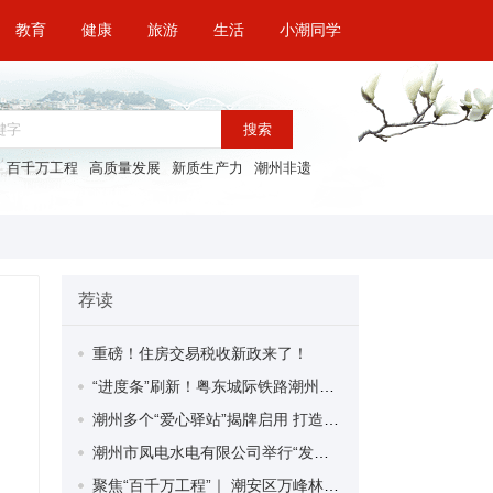
教育
健康
旅游
生活
小潮同学
搜索
百千万工程
高质量发展
新质生产力
潮州非遗
荐读
重磅！住房交易税收新政来了！
“进度条”刷新！粤东城际铁路潮州段首榀箱梁成功架设
潮州多个“爱心驿站”揭牌启用 打造新就业群体的“温暖港湾”
潮州市凤电水电有限公司举行“发挥妇女优势 助力企业高质量发展”主题活动
聚焦“百千万工程”｜ 潮安区万峰林场望京坪村：党群合力齐上阵 绘就乡村新图景