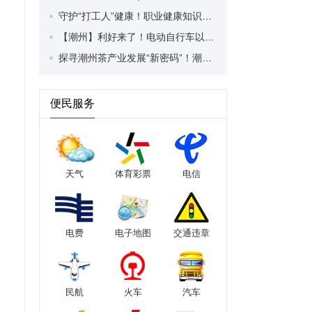
守护“打工人”健康！职业健康知识宣传走进潮安区凤塘镇盛户村
【潮州】利好来了！电动自行车以旧换新补贴条件大幅放宽！
探寻潮州茶产业发展“新密码”！潮州文化大学堂“品‘潮’寻踪”第七期活动举行
便民服务
天气
体育彩票
电信
电费
电子地图
交通违章
民航
火车
汽车