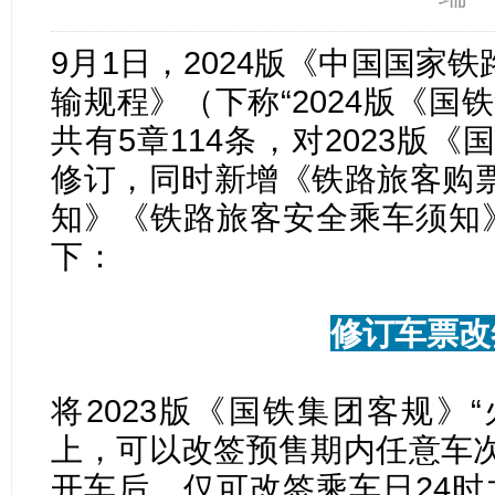
9月1日，2024版《中国国家
输规程》（下称“2024版《国
共有5章114条，对2023版
修订，同时新增《铁路旅客购
知》《铁路旅客安全乘车须知
下：
修订车票改
将2023版《国铁集团客规》
上，可以改签预售期内任意车次
开车后，仅可改签乘车日24时之