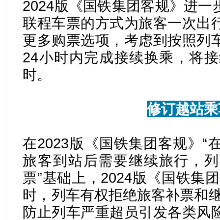
2024版《国铁集团客规》进
联程车票的方式为旅客一次出
更多购票选项，考虑到按照列
24小时内完成接续换乘，将接
时。
修订越站乘
在2023版《国铁集团客规》
旅客到站后需要继续旅行，列
票”基础上，2024版《国铁集
时，列车有权拒绝旅客补票和继
防止列车严重超员引发各类风