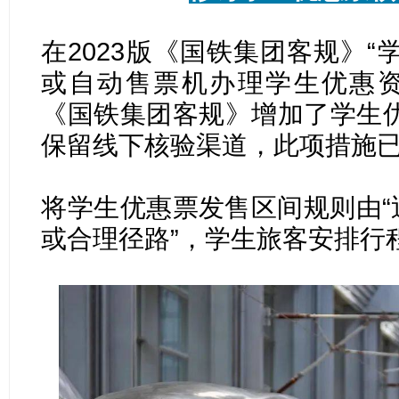
在2023版《国铁集团客规》
或自动售票机办理学生优惠资质
《国铁集团客规》增加了学生
保留线下核验渠道，此项措施已于
将学生优惠票发售区间规则由“
或合理径路”，学生旅客安排行