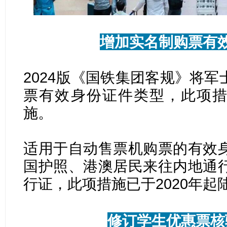
增加实名制购票有
2024版《国铁集团客规》将
票有效身份证件类型，此项措施
施。
适用于自动售票机购票的有效
国护照、港澳居民来往内地通
行证，此项措施已于2020年起
修订学生优惠票核