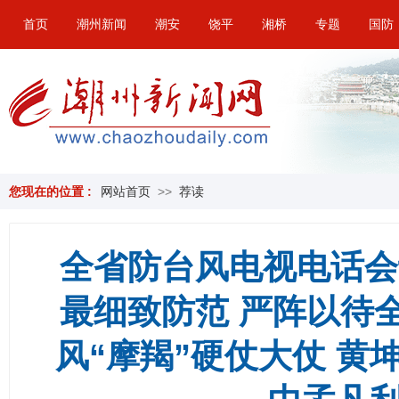
首页
潮州新闻
潮安
饶平
湘桥
专题
国防
您现在的位置 :
网站首页
>>
荐读
全省防台风电视电话会
最细致防范 严阵以待
风“摩羯”硬仗大仗 黄