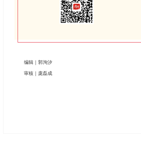
编辑｜郭洵汐
审核｜庞磊成