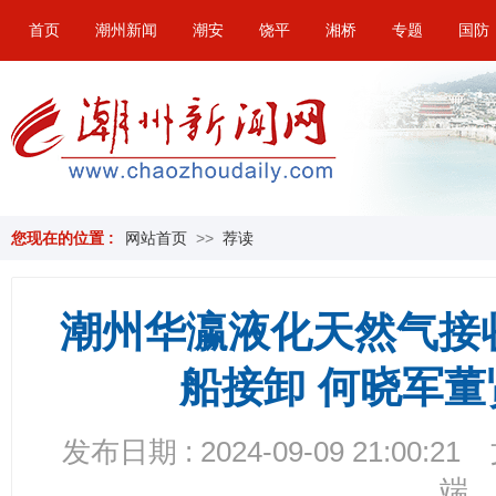
首页
潮州新闻
潮安
饶平
湘桥
专题
国防
您现在的位置 :
网站首页
>>
荐读
潮州华瀛液化天然气接
船接卸 何晓军
发布日期 : 2024-09-09 21:00:21
端