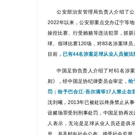
公安部治安管理局负责人介绍了公
2022年以来，公安部重点交办辽宁等
操控比赛、行受贿赂等违法犯罪，抓获违
球、假球比赛120场，对83名涉案球
目前，
已有44名涉案足球从业人员被法
中国足协负责人介绍了对61名涉
则》，经中国足协纪律委员会审定，
给
罚；给予巴合江·吾尔满等17人禁止
沈刘曦，2013年已被处以终身禁止从
设赌场罪受到刑事处罚，中国足协再次
人表示，无论是足球从业人员还是俱乐
息，并及时向社会公布，接受社会监督