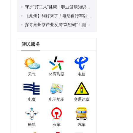
守护“打工人”健康！职业健康知识宣传走进潮安区凤塘镇盛户村
【潮州】利好来了！电动自行车以旧换新补贴条件大幅放宽！
探寻潮州茶产业发展“新密码”！潮州文化大学堂“品‘潮’寻踪”第七期活动举行
便民服务
天气
体育彩票
电信
电费
电子地图
交通违章
民航
火车
汽车