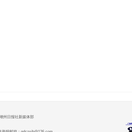
:潮州日报社新媒体部
报邮箱：gdczsjb@126.com