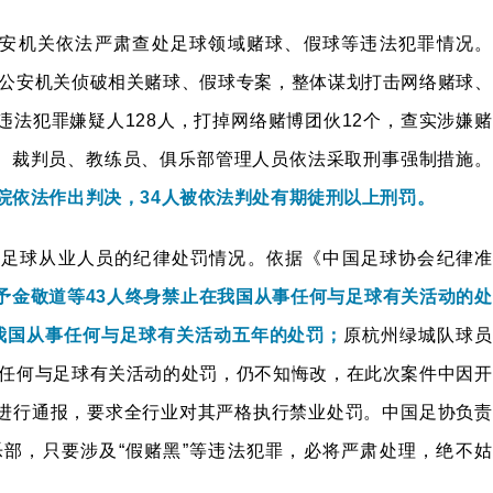
安机关依法严肃查处足球领域赌球、假球等违法犯罪情况。
地公安机关侦破相关赌球、假球专案，整体谋划打击网络赌球、
法犯罪嫌疑人128人，打掉网络赌博团伙12个，查实涉嫌赌
员、裁判员、教练员、俱乐部管理人员依法采取刑事强制措施。
院依法作出判决，34人被依法判处有期徒刑以上刑罚。
案足球从业人员的纪律处罚情况。依据《中国足球协会纪律准
予金敬道等43人终身禁止在我国从事任何与足球有关活动的处
在我国从事任何与足球有关活动五年的处罚；
原杭州绿城队球员
事任何与足球有关活动的处罚，仍不知悔改，在此次案件中因开
进行通报，要求全行业对其严格执行禁业处罚。中国足协负责
部，只要涉及“假赌黑”等违法犯罪，必将严肃处理，绝不姑
。