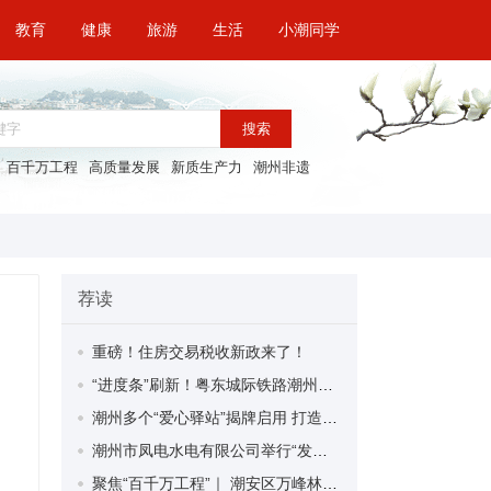
教育
健康
旅游
生活
小潮同学
搜索
百千万工程
高质量发展
新质生产力
潮州非遗
荐读
重磅！住房交易税收新政来了！
“进度条”刷新！粤东城际铁路潮州段首榀箱梁成功架设
潮州多个“爱心驿站”揭牌启用 打造新就业群体的“温暖港湾”
潮州市凤电水电有限公司举行“发挥妇女优势 助力企业高质量发展”主题活动
聚焦“百千万工程”｜ 潮安区万峰林场望京坪村：党群合力齐上阵 绘就乡村新图景