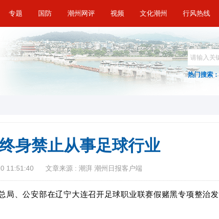
专题
国防
潮州网评
视频
文化潮州
行风热线
热门搜索 :
人终身禁止从事足球行业
 11:51:40
文章来源 : 潮湃 潮州日报客户端
育总局、公安部在辽宁大连召开足球职业联赛假赌黑专项整治发