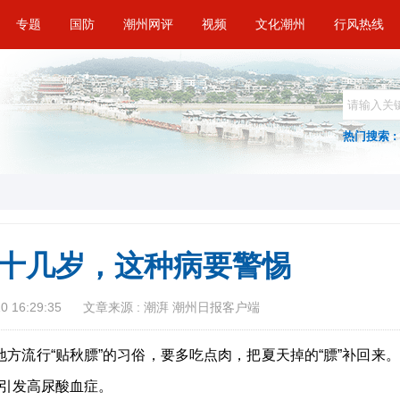
专题
国防
潮州网评
视频
文化潮州
行风热线
热门搜索 :
十几岁，这种病要警惕
 16:29:35
文章来源 : 潮湃 潮州日报客户端
地方流行“贴秋膘”的习俗，要多吃点肉，把夏天掉的“膘”补回来。
引发高尿酸血症。