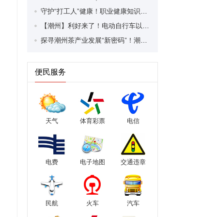
守护“打工人”健康！职业健康知识宣传走进潮安区凤塘镇盛户村
【潮州】利好来了！电动自行车以旧换新补贴条件大幅放宽！
探寻潮州茶产业发展“新密码”！潮州文化大学堂“品‘潮’寻踪”第七期活动举行
便民服务
天气
体育彩票
电信
电费
电子地图
交通违章
民航
火车
汽车