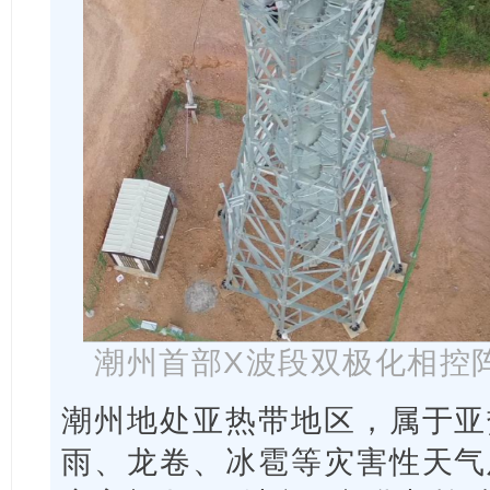
潮州首部X波段双极化相控
潮州地处亚热带地区，属于亚
雨、龙卷、冰雹等灾害性天气