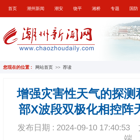
首页
潮州新闻
潮安
饶平
湘桥
专题
国防
您现在的位置 :
网站首页
>>
荐读
增强灾害性天气的探测
部X波段双极化相控阵
发布日期 : 2024-09-10 17:40:53
端