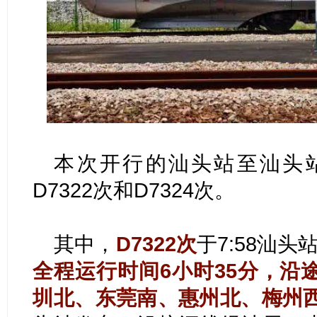
本次开行的汕头站至汕头
D7322次和D7324次。
其中，
D7322次
于7:58汕头
全程运行时间6小时35分，沿
圳北、东莞南、惠州北、梅州西