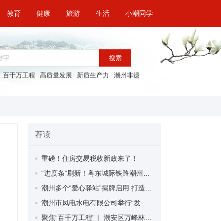
教育
健康
旅游
生活
小潮同学
搜索
百千万工程
高质量发展
新质生产力
潮州非遗
荐读
重磅！住房交易税收新政来了！
“进度条”刷新！粤东城际铁路潮州段首榀箱梁成功架设
潮州多个“爱心驿站”揭牌启用 打造新就业群体的“温暖港湾”
潮州市凤电水电有限公司举行“发挥妇女优势 助力企业高质量发展”主题活动
聚焦“百千万工程”｜ 潮安区万峰林场望京坪村：党群合力齐上阵 绘就乡村新图景