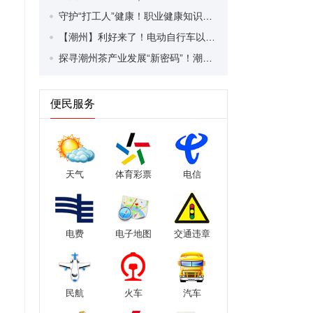
守护“打工人”健康！职业健康知识宣传走进潮安区凤塘镇盛户村
【潮州】利好来了！电动自行车以旧换新补贴条件大幅放宽！
探寻潮州茶产业发展“新密码”！潮州文化大学堂“品‘潮’寻踪”第七期活动举行
便民服务
天气
体育彩票
电信
电费
电子地图
交通违章
民航
火车
汽车