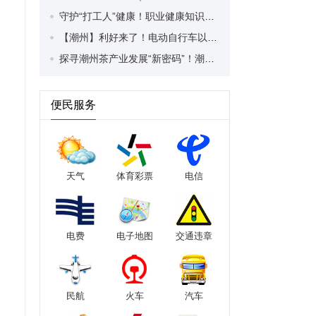
守护“打工人”健康！职业健康知识宣传走进潮安区凤塘镇盛户村
【潮州】利好来了！电动自行车以旧换新补贴条件大幅放宽！
探寻潮州茶产业发展“新密码”！潮州文化大学堂“品‘潮’寻踪”第七期活动举行
便民服务
天气
体育彩票
电信
电费
电子地图
交通违章
民航
火车
汽车