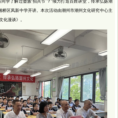
有同学了解过畲族‘招兵节’？”倾力打造百姓讲堂，传承弘扬潮
”在湘桥区凤新中学开讲。本次活动由潮州市潮州文化研究中心主
”文化漫谈》。