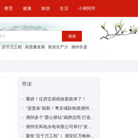
教育
健康
旅游
生活
小潮同学
搜索
百千万工程
高质量发展
新质生产力
潮州非遗
荐读
重磅！住房交易税收新政来了！
“进度条”刷新！粤东城际铁路潮州段首榀箱梁成功架设
潮州多个“爱心驿站”揭牌启用 打造新就业群体的“温暖港湾”
潮州市凤电水电有限公司举行“发挥妇女优势 助力企业高质量发展”主题活动
聚焦“百千万工程”｜ 潮安区万峰林场望京坪村：党群合力齐上阵 绘就乡村新图景