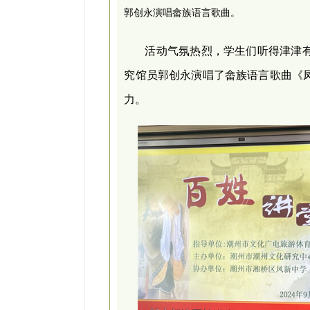
郭创永演唱畲族语言歌曲。
活动气氛热烈，学生们听得津津
究馆员郭创永演唱了畲族语言歌曲《
力。