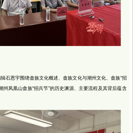
辑石恩宇围绕畲族文化概述、畲族文化与潮州文化、畲族“招
潮州凤凰山畲族“招兵节”的历史渊源、主要流程及其背后蕴含