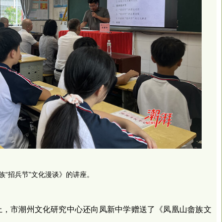
族“招兵节”文化漫谈》的讲座。
上，市潮州文化研究中心还向凤新中学赠送了《凤凰山畲族文