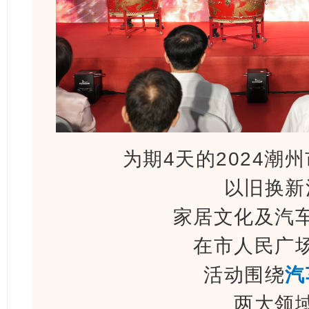
为期4天的2024潮
以旧换新
家居文化及汽
在市人民广
活动围绕
汽
两大领