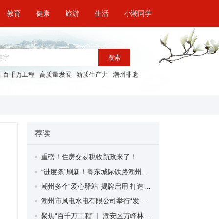
教育
健康
旅游
生活
小潮同学
搜索
百千万工程
高质量发展
新质生产力
潮州非遗
荐读
重磅！住房交易税收新政来了！
“进度条”刷新！粤东城际铁路潮州段首榀箱梁成功架设
潮州多个“爱心驿站”揭牌启用 打造新就业群体的“温暖港湾”
潮州市凤电水电有限公司举行“发挥妇女优势 助力企业高质量发展”主题活动
聚焦“百千万工程”｜ 潮安区万峰林场望京坪村：党群合力齐上阵 绘就乡村新图景