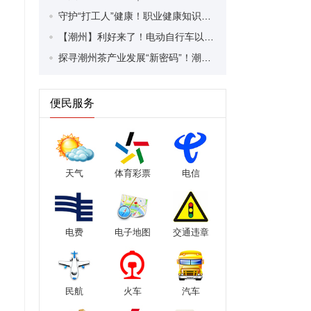
守护“打工人”健康！职业健康知识宣传走进潮安区凤塘镇盛户村
【潮州】利好来了！电动自行车以旧换新补贴条件大幅放宽！
探寻潮州茶产业发展“新密码”！潮州文化大学堂“品‘潮’寻踪”第七期活动举行
便民服务
天气
体育彩票
电信
电费
电子地图
交通违章
民航
火车
汽车