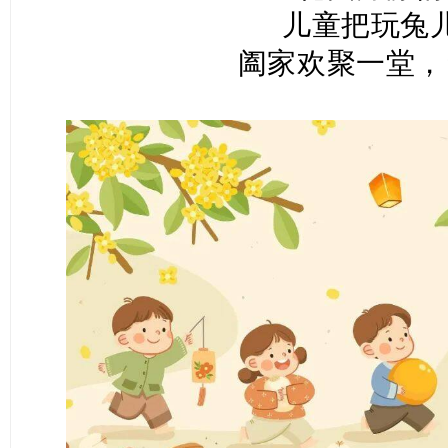
儿童把玩兔
阖家欢聚一堂，