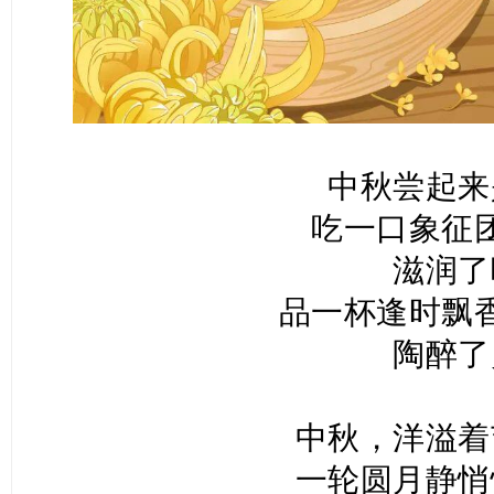
中秋尝起来
吃一口象征
滋润了
品一杯逢时飘
陶醉了
中秋，洋溢着
一轮圆月静悄