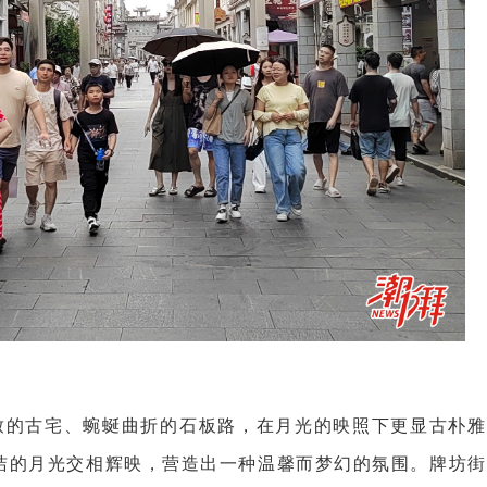
致的古宅、蜿蜒曲折的石板路，在月光的映照下更显古朴雅
洁的月光交相辉映，营造出一种温馨而梦幻的氛围。牌坊街