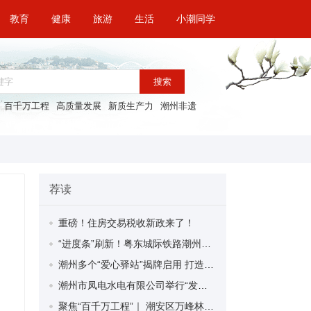
教育
健康
旅游
生活
小潮同学
搜索
百千万工程
高质量发展
新质生产力
潮州非遗
荐读
重磅！住房交易税收新政来了！
“进度条”刷新！粤东城际铁路潮州段首榀箱梁成功架设
潮州多个“爱心驿站”揭牌启用 打造新就业群体的“温暖港湾”
潮州市凤电水电有限公司举行“发挥妇女优势 助力企业高质量发展”主题活动
聚焦“百千万工程”｜ 潮安区万峰林场望京坪村：党群合力齐上阵 绘就乡村新图景