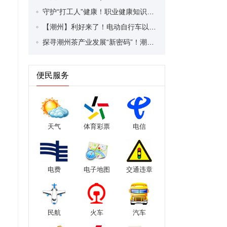
守护“打工人”健康！职业健康知识宣传走进潮安区凤塘镇盛户村
【潮州】利好来了！电动自行车以旧换新补贴条件大幅放宽！
探寻潮州茶产业发展“新密码”！潮州文化大学堂“品‘潮’寻踪”第七期活动举行
便民服务
天气
体育彩票
电信
电费
电子地图
交通违章
民航
火车
汽车