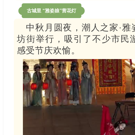
古城里 “雅姿娘”营花灯
中秋月圆夜，潮人之家·雅
坊街举行，吸引了不少市民
感受节庆欢愉。