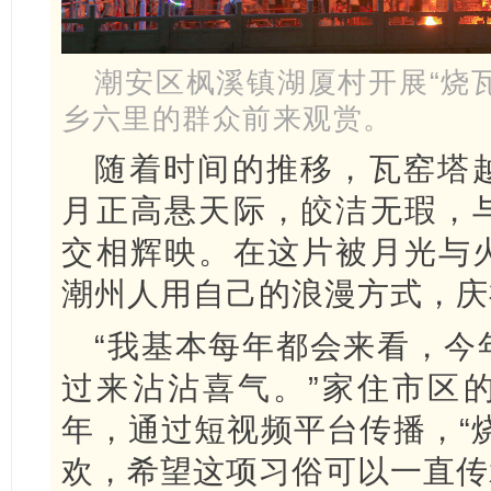
潮安区枫溪镇湖厦村开展“烧
乡六里的群众前来观赏。
随着时间的推移，瓦窑塔
月正高悬天际，皎洁无瑕，
交相辉映。在这片被月光与
潮州人用自己的浪漫方式，庆
“我基本每年都会来看，今
过来沾沾喜气。”家住市区
年，通过短视频平台传播，“
欢，希望这项习俗可以一直传