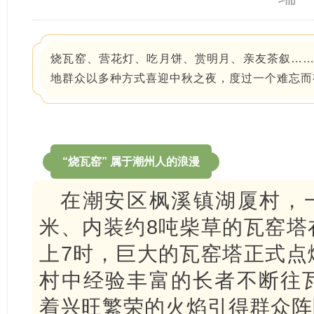
烧瓦窑、营花灯、吃月饼、赏明月、亲友茶叙…
地群众以多种方式喜迎中秋之夜，度过一个难忘而
“烧瓦窑” 属于潮州人的浪漫
在潮安区枫溪镇湖厦村，一个
米、内装约8吨柴草的瓦窑塔
上7时，巨大的瓦窑塔正式点
村中经验丰富的长者不断往
着兴旺繁荣的火焰引得群众阵