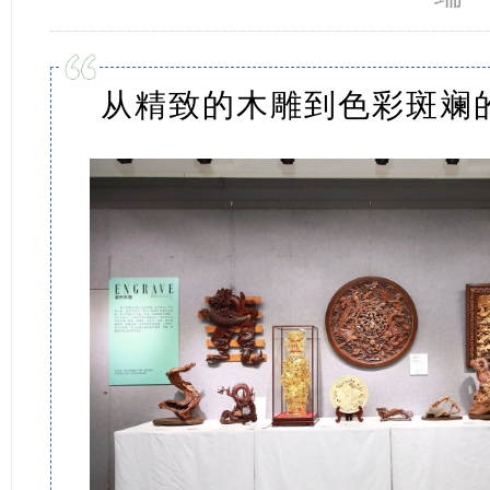
从
精致的木雕
到色彩斑斓