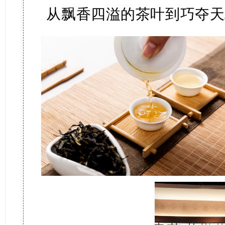
从飘香四溢的茶叶到巧夺天