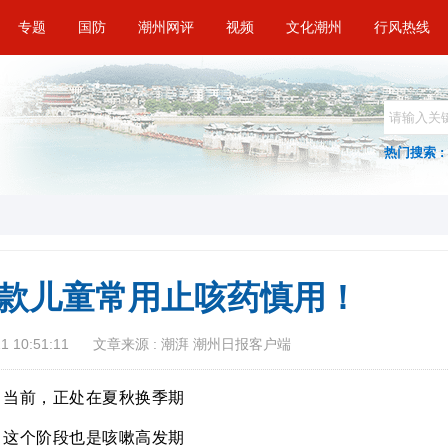
专题
国防
潮州网评
视频
文化潮州
行风热线
热门搜索 :
款儿童常用止咳药慎用！
 10:51:11
文章来源 : 潮湃 潮州日报客户端
当前，正处在夏秋换季期
这个阶段也是咳嗽高发期