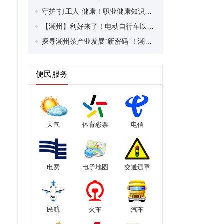
守护“打工人”健康！职业健康知识宣传走进潮安区凤塘镇盛户村
【潮州】利好来了！电动自行车以旧换新补贴条件大幅放宽！
探寻潮州茶产业发展“新密码”！潮州文化大学堂“品‘潮’寻踪”第七期活动举行
便民服务
天气
体育彩票
电信
电费
电子地图
交通违章
民航
火车
汽车