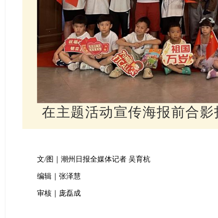
在主题活动宣传海报前合影
文/图｜潮州日报全媒体记者 吴育杭
编辑｜张泽慧
审核｜庞磊成