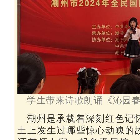
学生带来诗歌朗诵《沁园春
潮州是承载着深刻红色记
土上发生过哪些惊心动魄的