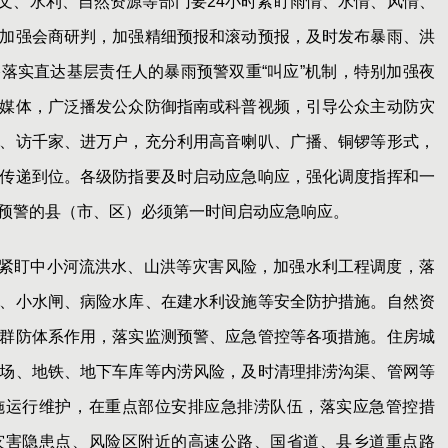
文、水利、自然资源等部门要24小时紧盯雨情、水情、风情、
加强会商研判，加强精细预报和滚动预报，及时发布暴雨、洪
落实直达基层责任人的暴雨预警双重“叫应”机制，特别加强夜
媒体，广泛播发公众防御指南或科普视频，引导公众主动防灾
、访千家、进万户，充分利用高音喇叭、广播、铜锣等形式，
传递到位。各级防指要及时启动应急响应，强化调度指挥和一
预警的县（市、区）必须第一时间启动应急响应。
紧盯中小河流洪水、山洪等灾害风险，加强水利工程调度，落
、小水闸、病险水库、在建水利设施等安全防护措施。自然资
群防体系作用，落实监测预警、应急管控等各项措施。住房城
场、地铁、地下车库等内涝风险，及时清理排涝沟渠、管网等
施运行维护，在重点部位安排应急排涝队伍，落实应急管控措
灾害隐患点、风险区附近的高速公路、国省道、县乡道重点路