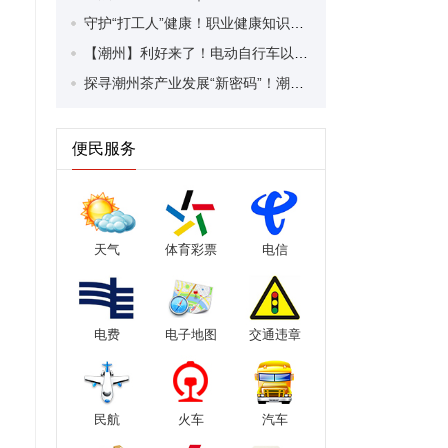
守护“打工人”健康！职业健康知识宣传走进潮安区凤塘镇盛户村
【潮州】利好来了！电动自行车以旧换新补贴条件大幅放宽！
探寻潮州茶产业发展“新密码”！潮州文化大学堂“品‘潮’寻踪”第七期活动举行
便民服务
天气
体育彩票
电信
电费
电子地图
交通违章
民航
火车
汽车