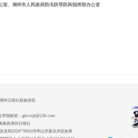
公室
、
潮州市人民政府防汛防旱防风指挥部办公室
:潮州日报社新媒体部
报邮箱：gdczsjb@126.com
:潮州市枫春路潮州日报社
版本及使用1024*768分辩率以求最佳浏览效果