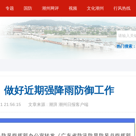
专题
国防
潮州网评
视频
文化潮州
行风热线
热门搜索 :
：做好近期强降雨防御工作
 21:56:15
文章来源 : 潮湃 潮州日报客户端
旱防风指挥部办公室转发《广东省防汛防旱防风总指挥部