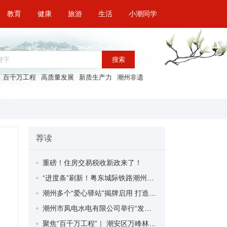
教育
健康
旅游
生活
小潮同学
搜索
百千万工程
高质量发展
新质生产力
潮州非遗
荐读
重磅！住房交易税收新政来了！
“进度条”刷新！粤东城际铁路潮州段首榀箱梁成功架设
潮州多个“爱心驿站”揭牌启用 打造新就业群体的“温暖港湾”
潮州市凤电水电有限公司举行“发挥妇女优势 助力企业高质量发展”主题活动
聚焦“百千万工程”｜ 潮安区万峰林场望京坪村：党群合力齐上阵 绘就乡村新图景