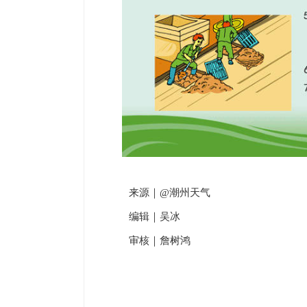
来源｜@潮州天气
编辑｜吴冰
审核｜詹树鸿