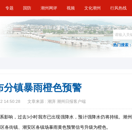
专题
国防
潮州网评
视频
文化潮州
行风热线
热门搜索 :
布分镇暴雨橙色预警
 14:50:28
文章来源 : 潮湃 潮州日报客户端
系影响，过去3小时我市已出现强降水，预计强降水仍将持续。潮州
分将湘桥区各街镇、潮安区各镇场暴雨黄色预警信号升级为橙色。