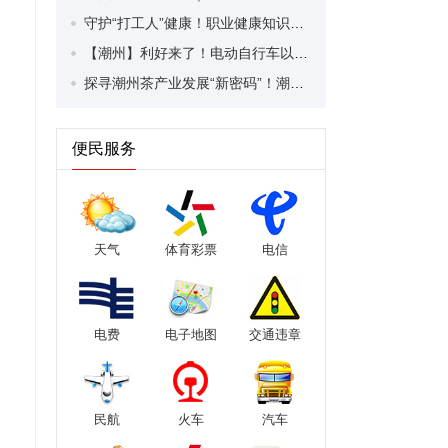
守护“打工人”健康！职业健康知识宣传走进潮安区凤塘镇盛户村
【潮州】利好来了！电动自行车以旧换新补贴条件大幅放宽！
探寻潮州茶产业发展“新密码”！潮州文化大学堂“品‘潮’寻踪”第七期活动举行
便民服务
天气
体育彩票
电信
电费
电子地图
交通违章
民航
火车
汽车