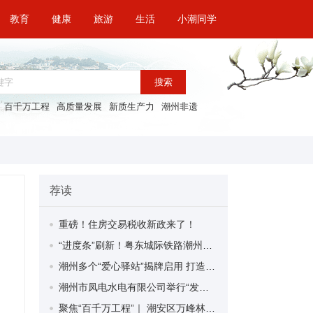
教育
健康
旅游
生活
小潮同学
搜索
百千万工程
高质量发展
新质生产力
潮州非遗
荐读
重磅！住房交易税收新政来了！
“进度条”刷新！粤东城际铁路潮州段首榀箱梁成功架设
潮州多个“爱心驿站”揭牌启用 打造新就业群体的“温暖港湾”
潮州市凤电水电有限公司举行“发挥妇女优势 助力企业高质量发展”主题活动
聚焦“百千万工程”｜ 潮安区万峰林场望京坪村：党群合力齐上阵 绘就乡村新图景