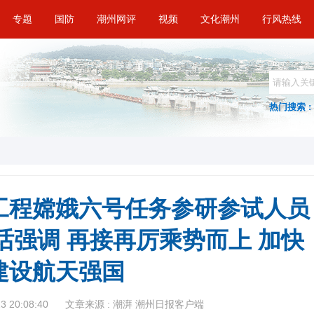
专题
国防
潮州网评
视频
文化潮州
行风热线
热门搜索 :
工程嫦娥六号任务参研参试人员
话强调 再接再厉乘势而上 加快
建设航天强国
 20:08:40
文章来源 : 潮湃 潮州日报客户端