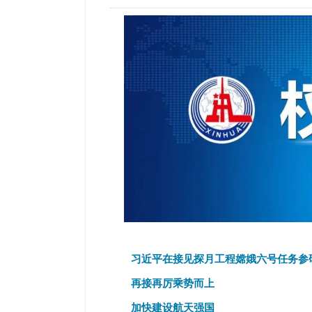
习近平在接见探月工程嫦娥六号任务参
再接再厉乘势而上
加快建设航天强国