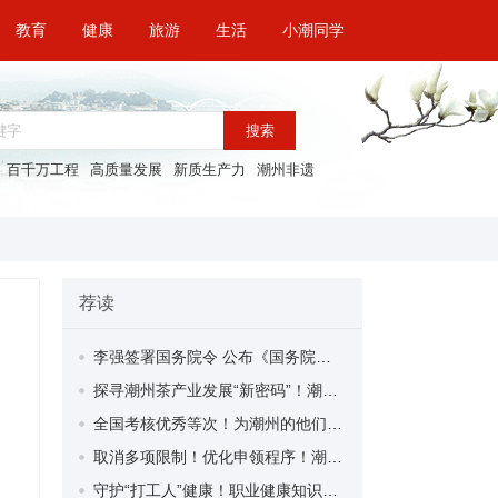
教育
健康
旅游
生活
小潮同学
搜索
百千万工程
高质量发展
新质生产力
潮州非遗
荐读
李强签署国务院令 公布《国务院关于修改〈全国年节及纪念日放假办法〉的决定》
探寻潮州茶产业发展“新密码”！潮州文化大学堂“品‘潮’寻踪”第七期活动举行
全国考核优秀等次！为潮州的他们，点赞！
取消多项限制！优化申领程序！潮州市家装补贴又升级啦！
守护“打工人”健康！职业健康知识宣传走进潮安区凤塘镇盛户村