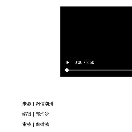
来源｜网信潮州
编辑｜郭洵汐
审核｜詹树鸿