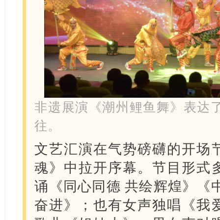
非遗展演《潮州鲤鱼舞》表达
往。
文艺汇演在气势磅礴的开场
魂》中拉开序幕。节目形式
诵《同心同德 共绘辉煌》《
奋进》；也有女声独唱《我