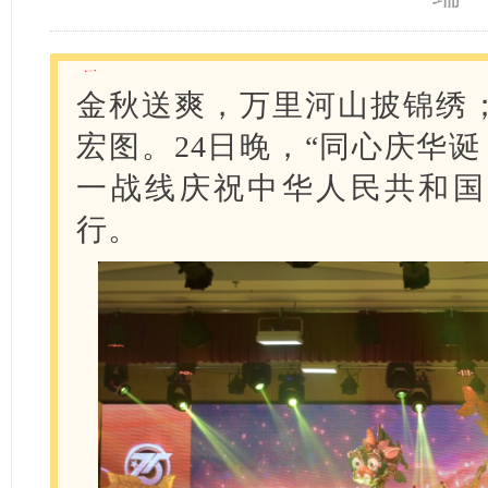
金秋送爽，万里河山披锦绣
宏图。24日晚，“同心庆华诞
一战线庆祝中华人民共和国
行。