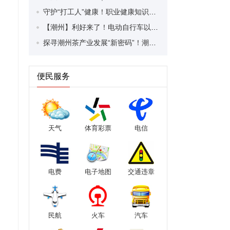
守护“打工人”健康！职业健康知识宣传走进潮安区凤塘镇盛户村
【潮州】利好来了！电动自行车以旧换新补贴条件大幅放宽！
探寻潮州茶产业发展“新密码”！潮州文化大学堂“品‘潮’寻踪”第七期活动举行
便民服务
天气
体育彩票
电信
电费
电子地图
交通违章
民航
火车
汽车