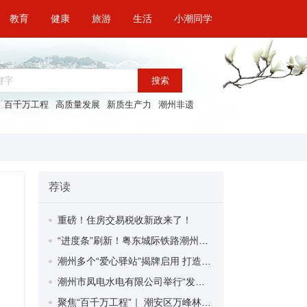
教育
健康
旅游
生活
小潮同学
搜索
百千万工程
高质量发展
新质生产力
潮州非遗
荐读
重磅！住房交易税收新政来了！
“进度条”刷新！粤东城际铁路潮州段首榀箱梁成功架设
潮州多个“爱心驿站”揭牌启用 打造新就业群体的“温暖港湾”
潮州市凤电水电有限公司举行“发挥妇女优势 助力企业高质量发展”主题活动
聚焦“百千万工程”｜ 潮安区万峰林场望京坪村：党群合力齐上阵 绘就乡村新图景