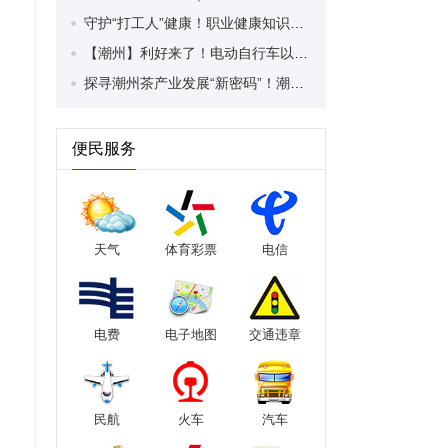
守护“打工人”健康！职业健康知识宣传走进潮安区凤塘镇盛户村
【潮州】利好来了！电动自行车以旧换新补贴条件大幅放宽！
探寻潮州茶产业发展“新密码”！潮州文化大学堂“品‘潮’寻踪”第七期活动举行
便民服务
天气
体育彩票
电信
电费
电子地图
交通违章
民航
火车
汽车