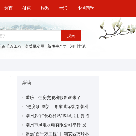
教育
健康
旅游
生活
小潮同学
搜索
百千万工程
高质量发展
新质生产力
潮州非遗
荐读
重磅！住房交易税收新政来了！
“进度条”刷新！粤东城际铁路潮州段首榀箱梁成功架设
潮州多个“爱心驿站”揭牌启用 打造新就业群体的“温暖港湾”
潮州市凤电水电有限公司举行“发挥妇女优势 助力企业高质量发展”主题活动
聚焦“百千万工程”｜ 潮安区万峰林场望京坪村：党群合力齐上阵 绘就乡村新图景