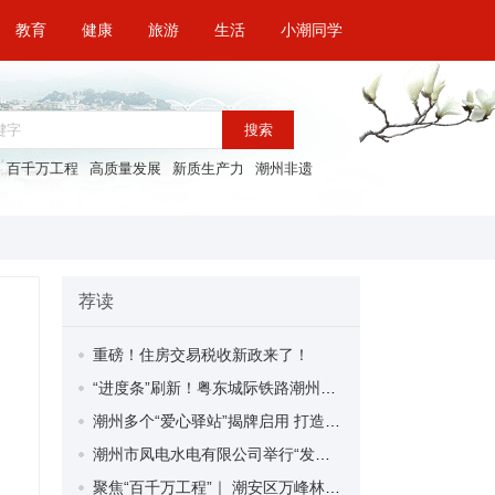
教育
健康
旅游
生活
小潮同学
搜索
百千万工程
高质量发展
新质生产力
潮州非遗
荐读
重磅！住房交易税收新政来了！
“进度条”刷新！粤东城际铁路潮州段首榀箱梁成功架设
潮州多个“爱心驿站”揭牌启用 打造新就业群体的“温暖港湾”
潮州市凤电水电有限公司举行“发挥妇女优势 助力企业高质量发展”主题活动
聚焦“百千万工程”｜ 潮安区万峰林场望京坪村：党群合力齐上阵 绘就乡村新图景