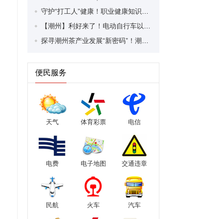
守护“打工人”健康！职业健康知识宣传走进潮安区凤塘镇盛户村
【潮州】利好来了！电动自行车以旧换新补贴条件大幅放宽！
探寻潮州茶产业发展“新密码”！潮州文化大学堂“品‘潮’寻踪”第七期活动举行
便民服务
天气
体育彩票
电信
电费
电子地图
交通违章
民航
火车
汽车