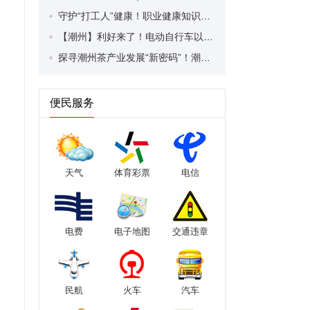
守护“打工人”健康！职业健康知识宣传走进潮安区凤塘镇盛户村
【潮州】利好来了！电动自行车以旧换新补贴条件大幅放宽！
探寻潮州茶产业发展“新密码”！潮州文化大学堂“品‘潮’寻踪”第七期活动举行
便民服务
天气
体育彩票
电信
电费
电子地图
交通违章
民航
火车
汽车