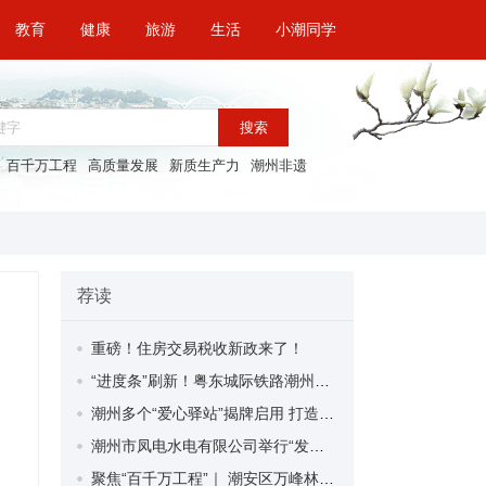
教育
健康
旅游
生活
小潮同学
搜索
百千万工程
高质量发展
新质生产力
潮州非遗
荐读
重磅！住房交易税收新政来了！
“进度条”刷新！粤东城际铁路潮州段首榀箱梁成功架设
潮州多个“爱心驿站”揭牌启用 打造新就业群体的“温暖港湾”
潮州市凤电水电有限公司举行“发挥妇女优势 助力企业高质量发展”主题活动
聚焦“百千万工程”｜ 潮安区万峰林场望京坪村：党群合力齐上阵 绘就乡村新图景