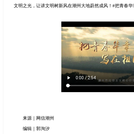
文明之光，让讲文明树新风在潮州大地蔚然成风！#把青春华
来源｜网信潮州
编辑｜郭洵汐