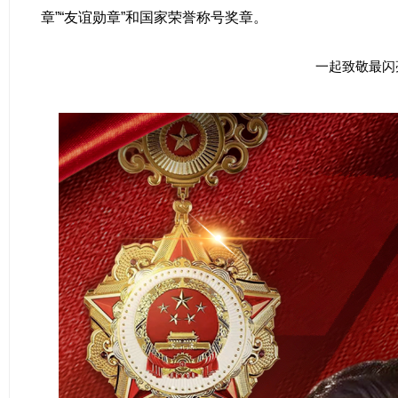
章”“友谊勋章”和国家荣誉称号奖章。
一起致敬最闪