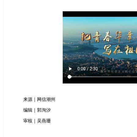
来源｜网信潮州
编辑｜郭洵汐
审核｜吴燕珊