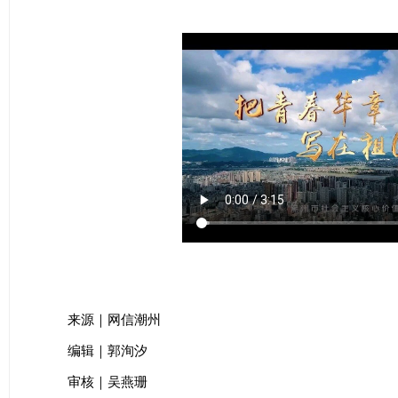
来源｜网信潮州
编辑｜郭洵汐
审核｜吴燕珊