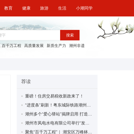
教育
健康
旅游
生活
小潮同学
搜索
百千万工程
高质量发展
新质生产力
潮州非遗
荐读
重磅！住房交易税收新政来了！
“进度条”刷新！粤东城际铁路潮州段首榀箱梁成功架设
潮州多个“爱心驿站”揭牌启用 打造新就业群体的“温暖港湾”
潮州市凤电水电有限公司举行“发挥妇女优势 助力企业高质量发展”主题活动
聚焦“百千万工程”｜ 潮安区万峰林场望京坪村：党群合力齐上阵 绘就乡村新图景