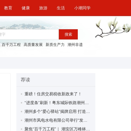
教育
健康
旅游
生活
小潮同学
搜索
百千万工程
高质量发展
新质生产力
潮州非遗
荐读
重磅！住房交易税收新政来了！
“进度条”刷新！粤东城际铁路潮州段首榀箱梁成功架设
潮州多个“爱心驿站”揭牌启用 打造新就业群体的“温暖港湾”
潮州市凤电水电有限公司举行“发挥妇女优势 助力企业高质量发展”主题活动
聚焦“百千万工程”｜ 潮安区万峰林场望京坪村：党群合力齐上阵 绘就乡村新图景