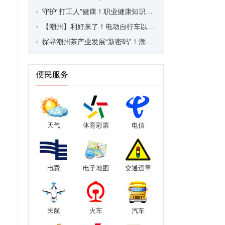
守护“打工人”健康！职业健康知识宣传走进潮安区凤塘镇盛户村
【潮州】利好来了！电动自行车以旧换新补贴条件大幅放宽！
探寻潮州茶产业发展“新密码”！潮州文化大学堂“品‘潮’寻踪”第七期活动举行
便民服务
天气
体育彩票
电信
电费
电子地图
交通违章
民航
火车
汽车