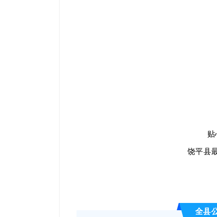
贴
饶平县
全县