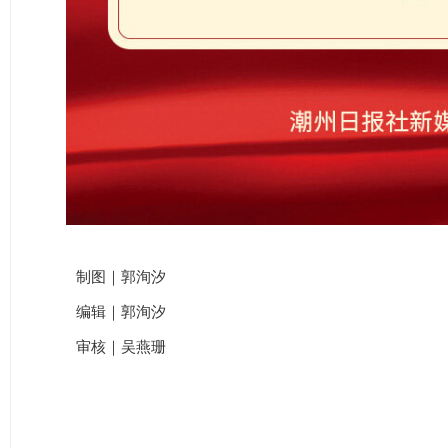
制图｜郭洵汐
编辑｜郭洵汐
审核｜吴燕珊