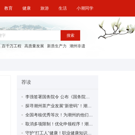
教育
健康
旅游
生活
小潮同学
搜索
百千万工程
高质量发展
新质生产力
潮州非遗
荐读
李强签署国务院令 公布《国务院关于修改〈全国年节及纪念日放假办法〉的决定》
探寻潮州茶产业发展“新密码”！潮州文化大学堂“品‘潮’寻踪”第七期活动举行
全国考核优秀等次！为潮州的他们，点赞！
取消多项限制！优化申领程序！潮州市家装补贴又升级啦！
守护“打工人”健康！职业健康知识宣传走进潮安区凤塘镇盛户村