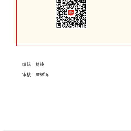
编辑｜翁纯
审核｜詹树鸿