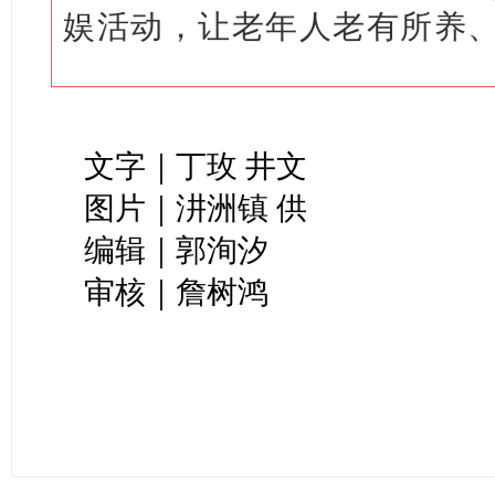
娱活动，让老年人老有所养
文字｜丁玫 井文
图片｜汫洲镇 供
编辑｜郭洵汐
审核｜詹树鸿