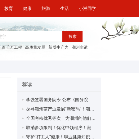
教育
健康
旅游
生活
小潮同学
搜索
百千万工程
高质量发展
新质生产力
潮州非遗
荐读
李强签署国务院令 公布《国务院关于修改〈全国年节及纪念日放假办法〉的决定》
探寻潮州茶产业发展“新密码”！潮州文化大学堂“品‘潮’寻踪”第七期活动举行
全国考核优秀等次！为潮州的他们，点赞！
取消多项限制！优化申领程序！潮州市家装补贴又升级啦！
守护“打工人”健康！职业健康知识宣传走进潮安区凤塘镇盛户村