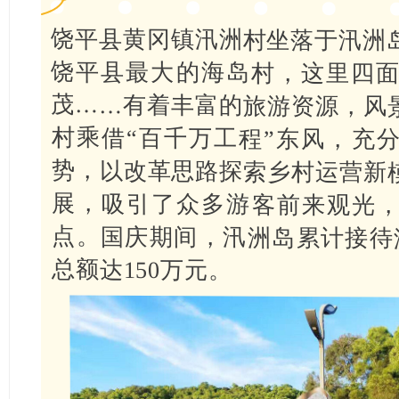
饶平县黄冈镇汛洲村坐落于汛洲
饶平县最大的海岛村，这里四
茂……有着丰富的旅游资源，风
村乘借“百千万工程”东风，充
势，以改革思路探索乡村运营新
展，吸引了众多游客前来观光
点。国庆期间，汛洲岛累计接待游
总额达150万元。