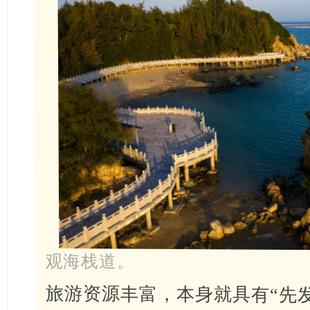
观海栈道。
旅游资源丰富，本身就具有“先
些独特资源？汛洲村积极探索乡
主导+市场化运营”，镇村共同
展有限公司，实行全岛旅游资源
内公共交通、民宿、观光体验
源，引导村民合法经营、规范摆
商铺出租，每年可为村集体增加