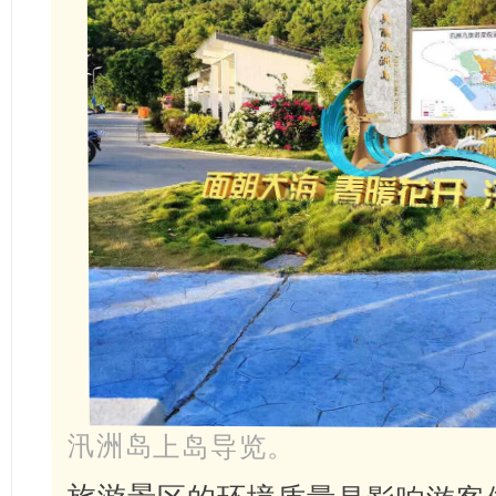
汛洲岛上岛导览。