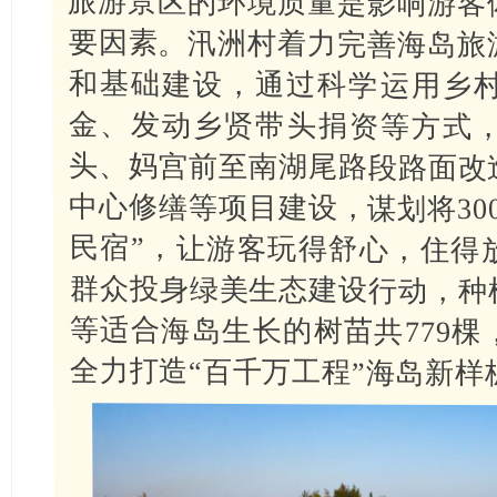
旅游景区的环境质量是影响游客
要因素。汛洲村着力完善海岛旅
和基础建设，通过科学运用乡
金、发动乡贤带头捐资等方式
头、妈宫前至南湖尾路段路面改
中心修缮等项目建设，谋划将30
民宿”，让游客玩得舒心，住得
群众投身绿美生态建设行动，种
等适合海岛生长的树苗共779
全力打造“百千万工程”海岛新样