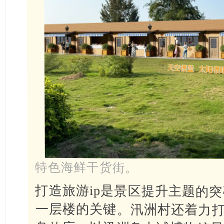
特色海鲜干货街。
打造旅游ip是景区提升主题的
一层楼的关键。汛洲村还着力打
岛效应，以汛洲岛力诚博物馆景
旅项目为契机，精心打造潮人
区、书画展览馆和滨海游乐区等
洲岛申报国家AAA级旅游景区
队编制汛洲岛中长期旅游规划
片、景观小品等文创产品开发，