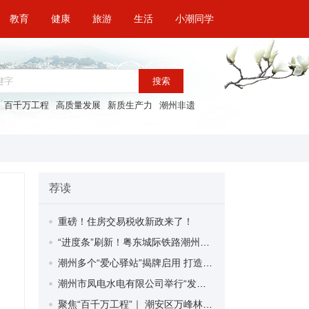
教育
健康
旅游
生活
小潮同学
搜索
百千万工程
高质量发展
新质生产力
潮州非遗
荐读
重磅！住房交易税收新政来了！
“进度条”刷新！粤东城际铁路潮州段首榀箱梁成功架设
潮州多个“爱心驿站”揭牌启用 打造新就业群体的“温暖港湾”
潮州市凤电水电有限公司举行“发挥妇女优势 助力企业高质量发展”主题活动
聚焦“百千万工程”｜ 潮安区万峰林场望京坪村：党群合力齐上阵 绘就乡村新图景