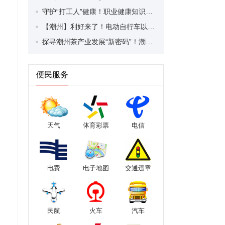
守护“打工人”健康！职业健康知识宣传走进潮安区凤塘镇盛户村
【潮州】利好来了！电动自行车以旧换新补贴条件大幅放宽！
探寻潮州茶产业发展“新密码”！潮州文化大学堂“品‘潮’寻踪”第七期活动举行
便民服务
天气
体育彩票
电信
电费
电子地图
交通违章
民航
火车
汽车