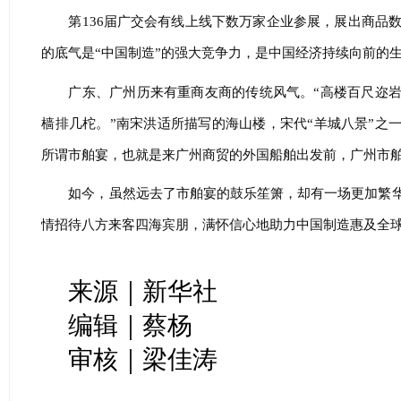
第136届广交会有线上线下数万家企业参展，展出商品
的底气是“中国制造”的强大竞争力，是中国经济持续向前的
广东、广州历来有重商友商的传统风气。“高楼百尺迩
樯排几柁。”南宋洪适所描写的海山楼，宋代“羊城八景”之
所谓市舶宴，也就是来广州商贸的外国船舶出发前，广州市
如今，虽然远去了市舶宴的鼓乐笙箫，却有一场更加繁
情招待八方来客四海宾朋，满怀信心地助力中国制造惠及全
来源｜新华社
编辑｜蔡杨
审核｜梁佳涛