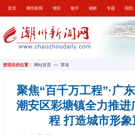
首页
潮州新闻
潮安
饶平
湘桥
专题
国防
您现在的位置 :
网站首页
>>
荐读
聚焦“百千万工程”·广东
潮安区彩塘镇全力推进
程 打造城市形