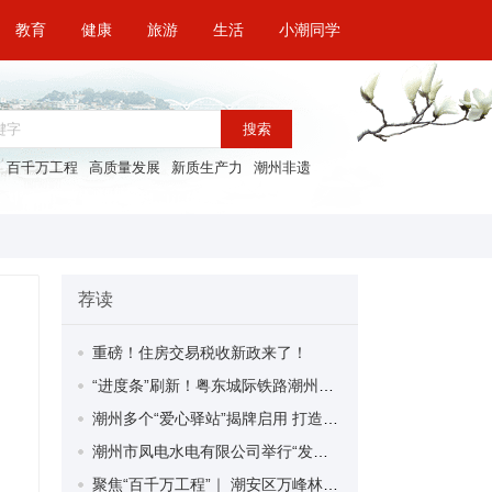
教育
健康
旅游
生活
小潮同学
搜索
百千万工程
高质量发展
新质生产力
潮州非遗
荐读
重磅！住房交易税收新政来了！
“进度条”刷新！粤东城际铁路潮州段首榀箱梁成功架设
潮州多个“爱心驿站”揭牌启用 打造新就业群体的“温暖港湾”
潮州市凤电水电有限公司举行“发挥妇女优势 助力企业高质量发展”主题活动
聚焦“百千万工程”｜ 潮安区万峰林场望京坪村：党群合力齐上阵 绘就乡村新图景