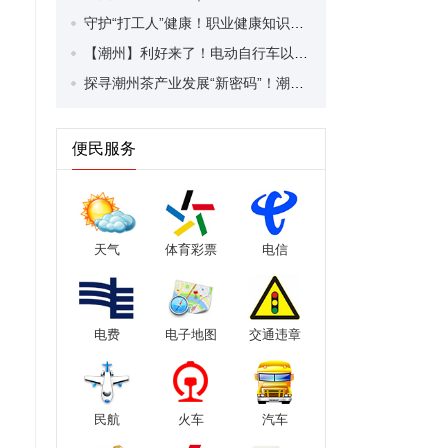
守护“打工人”健康！职业健康知识宣传走进潮安区凤塘镇盛户村
【潮州】利好来了！电动自行车以旧换新补贴条件大幅放宽！
探寻潮州茶产业发展“新密码”！潮州文化大学堂“品‘潮’寻踪”第七期活动举行
便民服务
天气
体育彩票
电信
电费
电子地图
交通违章
民航
火车
汽车