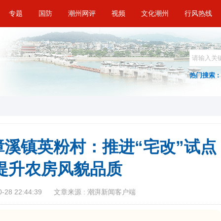
专题
国防
潮州网评
视频
文化潮州
行风热线
热门搜索 :
县樟溪镇英粉村：推进“宅改”试点
 提升农房风貌品质
28 22:44:39
文章来源 : 潮湃新闻客户端