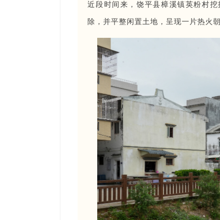
近段时间来，饶平县樟溪镇英粉村挖
除，并平整闲置土地，呈现一片热火