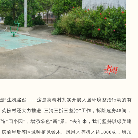
园”生机盎然……这是英粉村扎实开展人居环境整治行动的有
英粉村还大力推进“三清三拆三整治”工作，拆除危房48间，
造“四小园”，增添绿色“新”景。“去年来，我们坚持以绿美建
房前屋后等区域种植风铃木、凤凰木等树木约1000株，增加