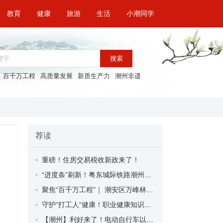
教育
健康
旅游
生活
小潮同学
搜索
百千万工程
高质量发展
新质生产力
潮州非遗
荐读
重磅！住房交易税收新政来了！
“进度条”刷新！粤东城际铁路潮州段首榀箱梁成功架设
聚焦“百千万工程”｜ 潮安区万峰林场望京坪村：党群合力齐上阵 绘就乡村新图景
守护“打工人”健康！职业健康知识宣传走进潮安区凤塘镇盛户村
【潮州】利好来了！电动自行车以旧换新补贴条件大幅放宽！