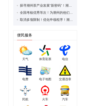
探寻潮州茶产业发展“新密码”！潮州文化大学堂“品‘潮’寻踪”第七期活动举行
全国考核优秀等次！为潮州的他们，点赞！
取消多项限制！优化申领程序！潮州市家装补贴又升级啦！
便民服务
天气
体育彩票
电信
电费
电子地图
交通违章
民航
火车
汽车