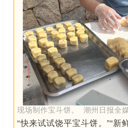
现场制作宝斗饼。 潮州日报全媒
“快来试试饶平宝斗饼。”“新