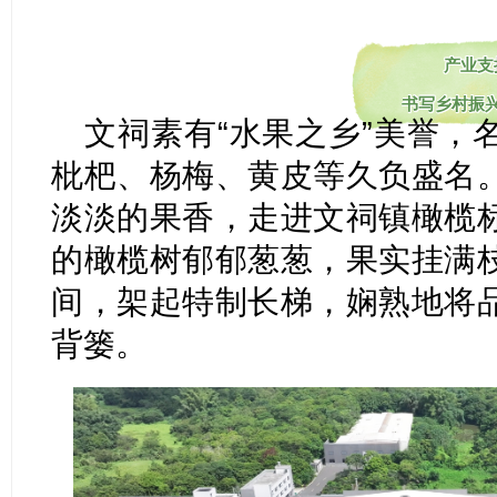
产业支
书写乡村振
文祠素有“水果之乡”美誉，
枇杷、杨梅、黄皮等久负盛名
淡淡的果香，走进文祠镇橄榄
的橄榄树郁郁葱葱，果实挂满
间，架起特制长梯，娴熟地将
背篓。