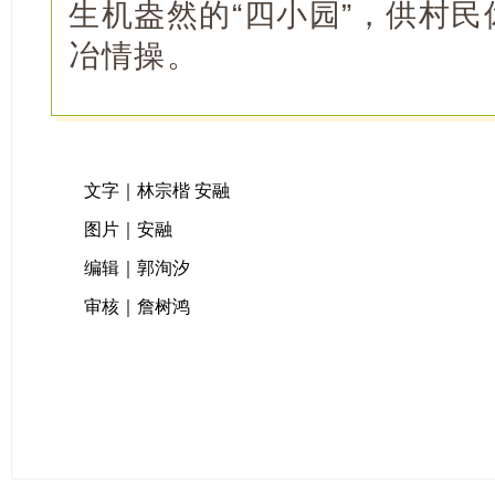
生机盎然的“四小园”，供村
冶情操。
文字｜林宗楷 安融
图片｜安融
编辑｜郭洵汐
审核｜詹树鸿