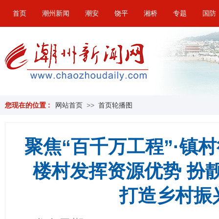
首页
潮州新闻
潮安
饶平
湘桥
专题
国防
您现在的位置 :
网站首页
>>
首页轮播图
聚焦“百千万工程”·镇村
楼村发挥资源优势 扮靓
打造乡村振